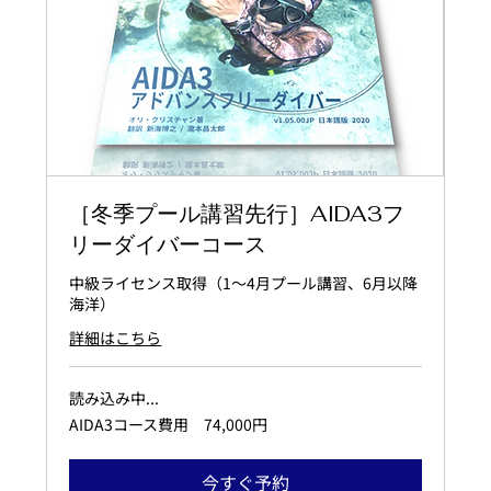
［冬季プール講習先行］AIDA3フ
リーダイバーコース
中級ライセンス取得（1～4月プール講習、6月以降
海洋）
詳細はこちら
読み込み中...
AIDA3
AIDA3コース費用 74,000円
コ
ー
ス
今すぐ予約
費