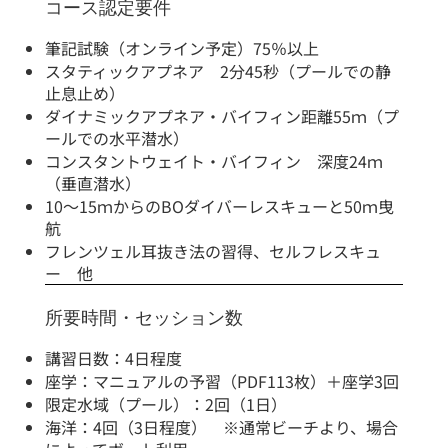
コース認定要件
筆記​試験（オンライン予定）75％以上
スタティックアプネア 2分45秒（プールでの静
止息止め）
ダイナミックアプネア・バイフィン距離55ｍ（プ
ールでの水平潜水）
コンスタントウェイト・バイフィン 深度24ｍ
（垂直潜水）
10～15ｍからのBOダイバーレスキューと50ｍ曳
航
フレンツェル耳抜き法の習得、セルフレスキュ
ー 他
所要時間・セッション数
講習日数：4日程度
座学：マニュアルの予習（PDF113枚）＋座学3回
限定水域（プール）：2回（1日）
海洋：4回（3日程度） ※通常ビーチより、場合