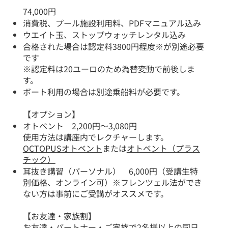
74,000円
消費税、プール施設利用料、PDFマニュアル込み
ウエイト玉、ストップウォッチレンタル込み
合格された場合は認定料3800円程度※が別途必要
です
※認定料は20ユーロのため為替変動で前後しま
す。
​ボート利用の場合は別途乗船料が必要です。
【オプション】
オトベント 2,200円～3,080円
使用方法は講座内でレクチャーします。
OCTOPUSオトベント
または
オトベント（プラス
チック）
耳抜き講習（パーソナル） 6,000円（受講生特
別価格、オンライン可）※フレンツェル法ができ
ない方は事前にご受講がオススメです。
【お友達・家族割】
お友達・パートナー・ご家族で2名様以上の同日