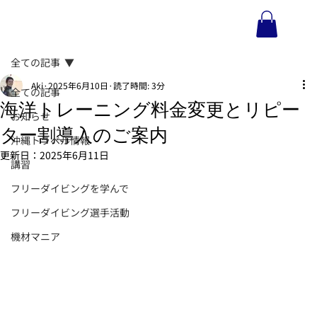
全ての記事
Aki
2025年6月10日
読了時間: 3分
全ての記事
海洋トレーニング料金変更とリピー
お知らせ
ター割導入のご案内
沖縄トラベル情報
更新日：
2025年6月11日
講習
フリーダイビングを学んで
フリーダイビング選手活動
機材マニア