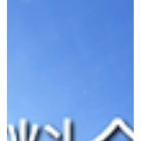
の変更点のご案内
毎週日曜日に開催しておりますフィンワーク定期トレーニング
について、7月より以下の通り変更いたします。 １.レッスン時
間の延長 プールのレーン予約時間を15分延長し、16:00～17:50
頃までレッスンを行います。 その後、各自クールダウン・片付
け・お着替えとなります。...