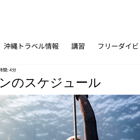
沖縄トラベル情報
講習
フリーダイビ
活動
機材マニア
間: 4分
ンのスケジュール