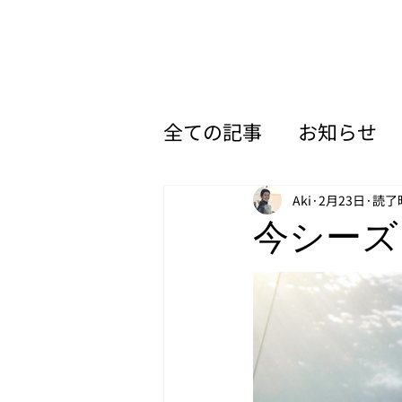
全ての記事
お知らせ
フリーダイビング選手
Aki
2月23日
読了時
今シーズ